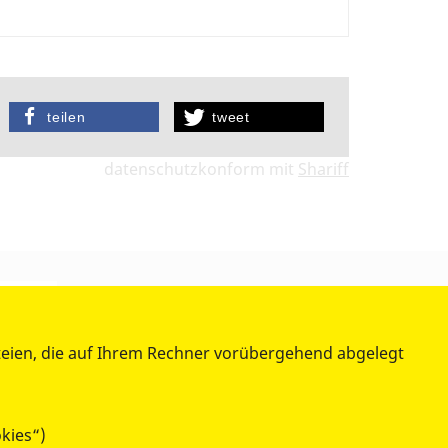
teilen
tweet
datenschutzkonform mit
Shariff
teien, die auf Ihrem Rechner vorübergehend abgelegt
kies“)