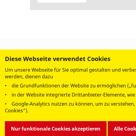
versenden
Diese Webseite verwendet Cookies
Um unsere Webseite für Sie optimal gestalten und verbe
werden, dienen dazu
• die Grundfunktionen der Website zu ermöglichen („fu
• in der Website integrierte Drittanbieter-Elemente, wi
• Google-Analytics nutzen zu können, um zu verstehen,
Cookies“).
© 2026 ASB Regionalverband Kassel-Nordhessen
Nur funktionale Cookies akzeptieren
Alle Coo
Impressum
Datenschutz
Webex
Medizinpro