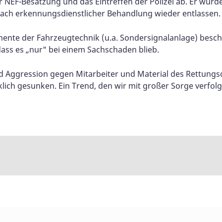
r NEF-Besatzung und das Eintreffen der Polizei ab. Er wur
ach erkennungsdienstlicher Behandlung wieder entlassen.
nte der Fahrzeugtechnik (u.a. Sondersignalanlage) besch
ass es „nur" bei einem Sachschaden blieb.
und Aggression gegen Mitarbeiter und Material des Rettungs
ch gesunken. Ein Trend, den wir mit großer Sorge verfolg