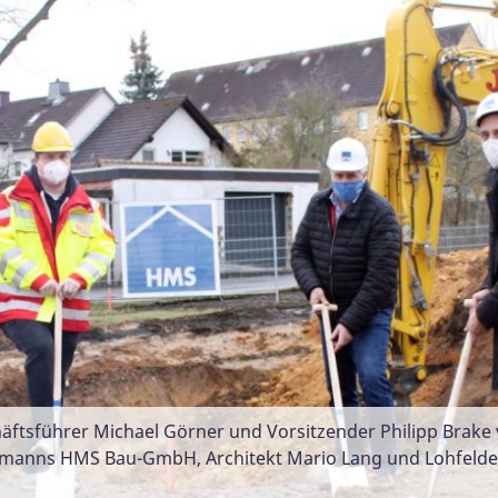
chäftsführer Michael Görner und Vorsitzender Philipp Brak
rmanns HMS Bau-GmbH, Architekt Mario Lang und Lohfelden
anlage am historischen Wohnquartier am Friedrich-Ebert-R
urbüro Lang und die Hermanns HMS Bau-GmbH in Kassel. Fot
inen Ausblick auf den Garten. Entwurf: Architekturbüro L