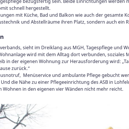
agespflege bezugsfertig sein. Beide Einrichtungen werde
mit schnell hergestellt.
ungen mit Küche, Bad und Balkon wie auch der gesamte Kom
austechnik und Abstellräume ihren Platz, sondern auch ein 
en
alverbands, sieht im Dreiklang aus MGH, Tagespflege und W
Wohnanlage wird mit dem Alltag dort verbunden, soziales M
leib in der eigenen Wohnung zur Herausforderung wird: „T
Hause zurück.“
notruf, Menüservice und ambulante Pflege gebucht werden
 Und die Nähe zu einer Pflegeeinrichtung des ASB in Lohfe
 Wohnen in den eigenen vier Wänden nicht mehr reicht.