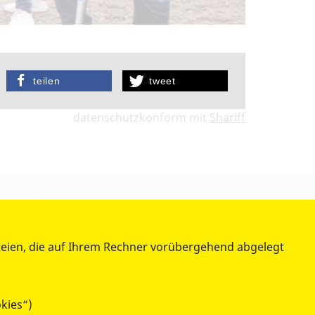
teilen
tweet
datenschutzkonform mit
Shariff
teien, die auf Ihrem Rechner vorübergehend abgelegt
kies“)