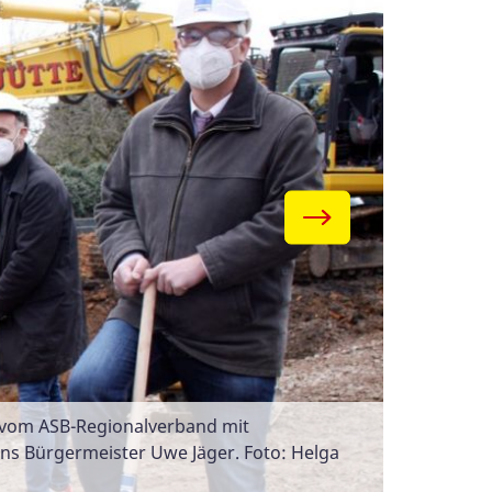
e vom ASB-Regionalverband mit
s Bürgermeister Uwe Jäger. Foto: Helga
ing. Entwurf: Architekturbüro Lang /
o: Helga Kristina Kothe
ang / Kassel