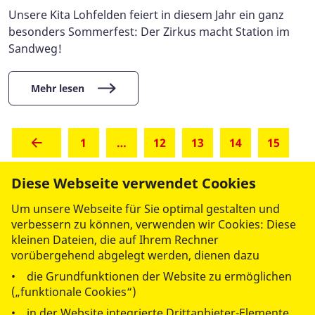
Unsere Kita Lohfelden feiert in diesem Jahr ein ganz
besonders Sommerfest: Der Zirkus macht Station im
Sandweg!
Mehr lesen
1
…
12
13
14
15
Diese Webseite verwendet Cookies
(aktuell)
16
17
18
Um unsere Webseite für Sie optimal gestalten und
verbessern zu können, verwenden wir Cookies: Diese
kleinen Dateien, die auf Ihrem Rechner
vorübergehend abgelegt werden, dienen dazu
• die Grundfunktionen der Website zu ermöglichen
(„funktionale Cookies“)
• in der Website integrierte Drittanbieter-Elemente,